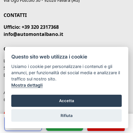
Via Ugo Foscolo 30 - 92026 Favara (AG)
CONTATTI
Ufficio: +39 320 2317368
info@automontalbano.it
ORARI DI APERTURA
Questo sito web utilizza i cookie
Lunedì – Venerdì: 09:00 -20:00
Usiamo i cookie per personalizzare i contenuti e gli
Sabato: 09:00 - 13:00
annunci, per funzionalità dei social media e analizzare il
Domenica: Chiuso
traffico sul nostro sito.
Mostra dettagli
Auto Montalbano P.IVA: IT 02679780847
© Another site by
Gestionale auto
LabyCar (2025)
Accetta
Rifiuta
Chiama
Whatsapp
Contatta