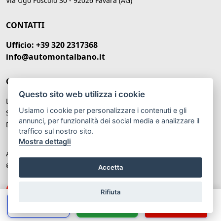
Via Ugo Foscolo 30 - 92026 Favara (AG)
CONTATTI
Ufficio: +39 320 2317368
info@automontalbano.it
ORARI DI APERTURA
Questo sito web utilizza i cookie
Lunedì – Venerdì: 09:00 -20:00
Usiamo i cookie per personalizzare i contenuti e gli
Sabato: 09:00 - 13:00
annunci, per funzionalità dei social media e analizzare il
Domenica: Chiuso
traffico sul nostro sito.
Mostra dettagli
Auto Montalbano P.IVA: IT 02679780847
© Another site by
Gestionale auto
LabyCar (2025)
Accetta
Rifiuta
Chiama
Whatsapp
Contatta