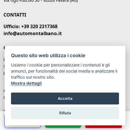
Via Ugo Foscolo 30 - 92026 Favara (AG)
CONTATTI
Ufficio: +39 320 2317368
info@automontalbano.it
ORARI DI APERTURA
Questo sito web utilizza i cookie
Lunedì – Venerdì: 09:00 -20:00
Usiamo i cookie per personalizzare i contenuti e gli
Sabato: 09:00 - 13:00
annunci, per funzionalità dei social media e analizzare il
Domenica: Chiuso
traffico sul nostro sito.
Mostra dettagli
Auto Montalbano P.IVA: IT 02679780847
© Another site by
Gestionale auto
LabyCar (2025)
Accetta
Rifiuta
Chiama
Whatsapp
Contatta