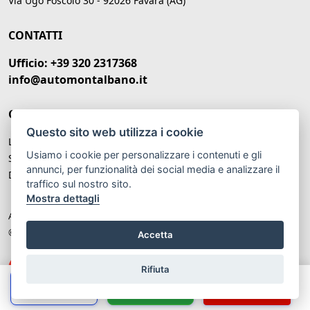
Via Ugo Foscolo 30 - 92026 Favara (AG)
CONTATTI
Ufficio: +39 320 2317368
info@automontalbano.it
ORARI DI APERTURA
Questo sito web utilizza i cookie
Lunedì – Venerdì: 09:00 -20:00
Usiamo i cookie per personalizzare i contenuti e gli
Sabato: 09:00 - 13:00
annunci, per funzionalità dei social media e analizzare il
Domenica: Chiuso
traffico sul nostro sito.
Mostra dettagli
Auto Montalbano P.IVA: IT 02679780847
© Another site by
Gestionale auto
LabyCar (2025)
Accetta
Rifiuta
Chiama
Whatsapp
Contatta